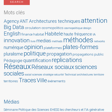
Mots clés
attention
Agency
Architectures techniques
ANT
Big Data
circulation
cosmopolitics
cosmopolitique
design
English
Habitele
haute fréquence
finance
habitat
IA
méthodes
innovation
medias
livre
methods
networks
opinion
plates-formes
numérique
plateformes
politique
propagation
pluralisme
propagations
public
replications
quantification
Pédagogie
Réseaux
Réseaux sociaux
sciences
sociales
social sciences
stratégie
sécurité
Technical architectures
territoire
Traces
Ville
territoires
événements
Médias
Séminaire Politique des Sciences EHESS les chercheurs et l'IA générative