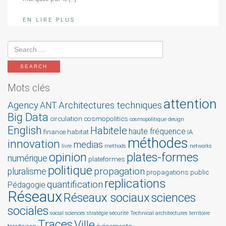
EN LIRE PLUS
Mots clés
attention
Agency
Architectures techniques
ANT
Big Data
circulation
cosmopolitics
cosmopolitique
design
English
Habitele
haute fréquence
finance
habitat
IA
méthodes
innovation
medias
livre
methods
networks
opinion
plates-formes
numérique
plateformes
politique
propagation
pluralisme
propagations
public
replications
quantification
Pédagogie
Réseaux
Réseaux sociaux
sciences
sociales
social sciences
stratégie
sécurité
Technical architectures
territoire
Traces
Ville