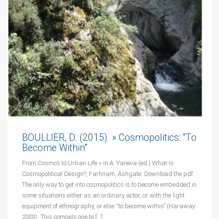
BOULLIER, D. (2015) » Cosmopolitics: “To
Become Within”
From Cosmos to Urban Life » in A. Yaneva (ed.) What Is
Cosmopolitical Design?, Farhnam: Ashgate. Download the pdf
The only way to get into cosmopolitics is to become embedded in
some situations either as an ordinary actor, or with the light
equipment of ethnography, or else “to become within” (Haraway
2003). This compels one to […]