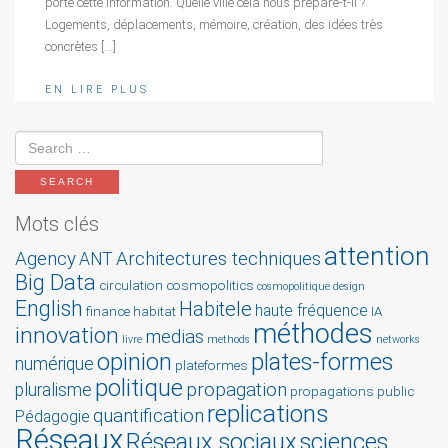
porte cette information. Quelle ville cela nous prépare-t-il ?
Logements, déplacements, mémoire, création, des idées très
concrètes […]
EN LIRE PLUS
Mots clés
attention
Agency
Architectures techniques
ANT
Big Data
circulation
cosmopolitics
cosmopolitique
design
English
Habitele
haute fréquence
finance
habitat
IA
méthodes
innovation
medias
livre
methods
networks
opinion
plates-formes
numérique
plateformes
politique
propagation
pluralisme
propagations
public
replications
quantification
Pédagogie
Réseaux
Réseaux sociaux
sciences