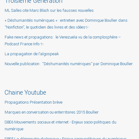
Troisième Génération
ML Salles cite Marc Bloch sur les fausses nouvelles
« Déshumanités numériques » : entretien avec Dominique Boullier dans
“Nonfiction”, le quotidien des livres et des idées✨
Fake news et propagations : le Venezuela vu de la complosphère –
Podcast France Info ✨
La propagation de l’algospeak
Nouvelle publication : “Déshumanités numériques” par Dominique Boullier
Chaine Youtube
Propagations Présentation brève
Marques en conversation ou enterritoires 2015 Boullier
S8E6 Mouvements sociaux et internet - Enjeux socio-politiques du
numérique
S8E5 La démocratie dialogique - Enjeux socio-politiques du numérique