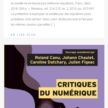
la société ne se laisse pas mettre en équations, Paris, Seuil,
2018, 336 p. », Réseaux, vol. 214-215, no. 2, 2019, pp. 357-367.
La prétention à expliquer la société par des équations pose
problème, c’est certain. Mais sans doute pas tout-à-fait pour
les mêmes raisons que celles […]
EN LIRE PLUS