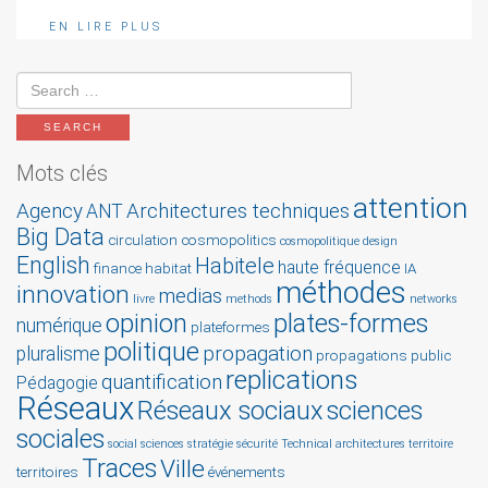
EN LIRE PLUS
Mots clés
attention
Agency
Architectures techniques
ANT
Big Data
circulation
cosmopolitics
cosmopolitique
design
English
Habitele
haute fréquence
finance
habitat
IA
méthodes
innovation
medias
livre
methods
networks
opinion
plates-formes
numérique
plateformes
politique
propagation
pluralisme
propagations
public
replications
quantification
Pédagogie
Réseaux
Réseaux sociaux
sciences
sociales
social sciences
stratégie
sécurité
Technical architectures
territoire
Traces
Ville
territoires
événements