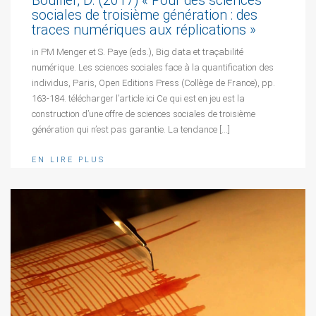
Boullier, D. (2017) « Pour des sciences
sociales de troisième génération : des
traces numériques aux réplications »
in PM Menger et S. Paye (eds.), Big data et traçabilité
numérique. Les sciences sociales face à la quantification des
individus, Paris, Open Editions Press (Collège de France), pp.
163-184. télécharger l’article ici Ce qui est en jeu est la
construction d’une offre de sciences sociales de troisième
génération qui n’est pas garantie. La tendance […]
EN LIRE PLUS