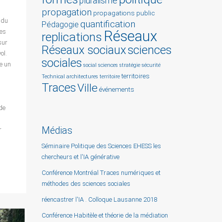
pluralisme
propagation
propagations
public
n du
quantification
Pédagogie
Réseaux
les
replications
sur
Réseaux sociaux
sciences
ol.
sociales
ue un
social sciences
stratégie
sécurité
territoires
Technical architectures
territoire
Traces
Ville
événements
de
Médias
r
Séminaire Politique des Sciences EHESS les
chercheurs et l'IA générative
Conférence Montréal Traces numériques et
méthodes des sciences sociales
réencastrer l'IA . Colloque Lausanne 2018
Conférence Habitèle et théorie de la médiation