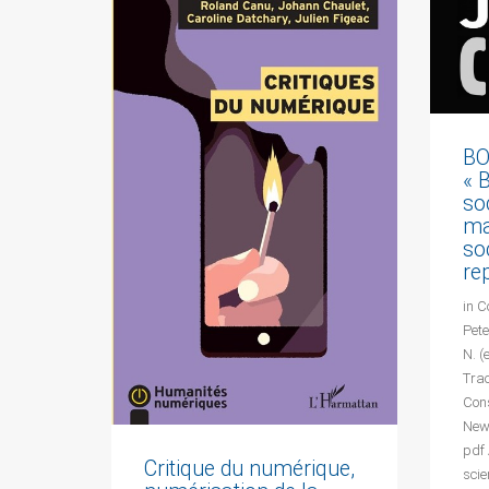
BO
« 
so
ma
so
re
in C
Pet
N. (
Tra
Con
New
pdf 
Critique du numérique,
scie