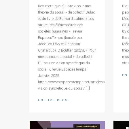
Big 
Revue critique du livre « pour une
pape
théorie du social » du collectif Dulac
Médi
et du livre de Bernard Lahire » Les
(20
structures élémentaires des
by d
sociétés humaines », revue
the 
EspacesTemps (fondée par
Méd
Jacques Lévy et Christian
theo
Grataloup). D Boullier (2025), « Pour
mos
une science du social » du collectif
stru
Dulac: une vision syncrétique du
social », revue EspacesTemps,
EN
Janvier 2025.
https://www.espacestemps.net/articles/une-
vision-syncretique-du-social/ […]
EN LIRE PLUS