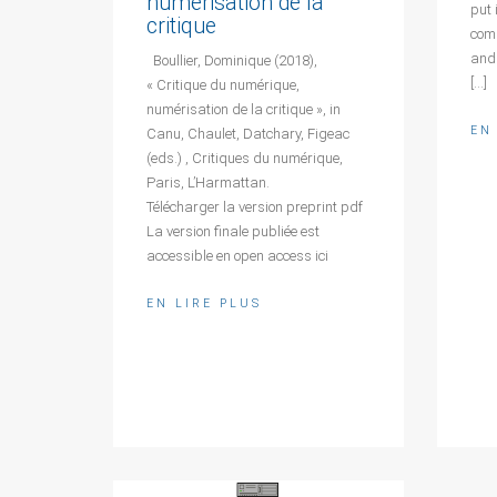
numérisation de la
put 
critique
com
and 
Boullier, Dominique (2018),
[…]
« Critique du numérique,
numérisation de la critique », in
EN
Canu, Chaulet, Datchary, Figeac
(eds.) , Critiques du numérique,
Paris, L’Harmattan.
Télécharger la version preprint pdf
La version finale publiée est
accessible en open access ici
EN LIRE PLUS