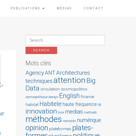
PUBLICATIONS
MÉDIAS
CONTACT
Mots clés
Agency
Architectures
ANT
attention
Big
techniques
Data
circulation
cosmopolitics
English
finance
cosmopolitique
design
Habitele
haute fréquence
habitat
IA
innovation
medias
ir
livre
methods
méthodes
numérique
networks
opinion
plates-
plateformes
s
formes
politique