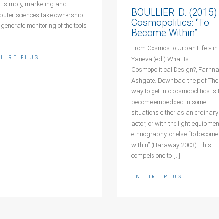
it simply, marketing and
BOULLIER, D. (2015)
puter sciences take ownership
Cosmopolitics: “To
generate monitoring of the tools
Become Within”
From Cosmos to Urban Life » in 
 LIRE PLUS
Yaneva (ed.) What Is
Cosmopolitical Design?, Farhn
Ashgate. Download the pdf The 
way to get into cosmopolitics is 
become embedded in some
situations either as an ordinary
actor, or with the light equipmen
ethnography, or else “to become
within” (Haraway 2003). This
compels one to […]
EN LIRE PLUS