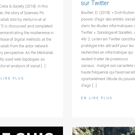
sur Twitter
Data & Society (2018). In this
Boullier, D. (2018) » Distributio
r, the story of Sciences Po
pouvoir d’agir des entités socia
alab told by Venturini et al.
dans les études informatiques 
17) is discussed and completed
Twitter », Sociologie et Sociétés, v
emonstrating the incoherence in
49/ 2. Le terrain Twitter constit
choice of digital methods at the
prototype très attractif pour les
ialab from the actor network
recherches en informatique qui
ry perspective. As the Médialab
veulent traiter de processus
tly used web topologies as
sociaux : malgré son caractère 
ctural analysis of social […]
haute fréquence qui favoriserait
spontanément l’étude du pouvoi
 LIRE PLUS
d’agir […]
EN LIRE PLUS