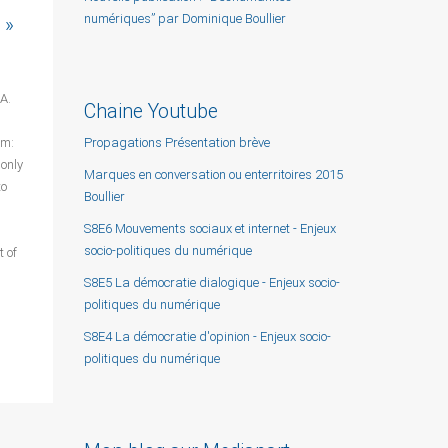
numériques” par Dominique Boullier
 »
A.
Chaine Youtube
Propagations Présentation brève
am:
only
Marques en conversation ou enterritoires 2015
to
Boullier
S8E6 Mouvements sociaux et internet - Enjeux
socio-politiques du numérique
t of
S8E5 La démocratie dialogique - Enjeux socio-
politiques du numérique
S8E4 La démocratie d'opinion - Enjeux socio-
politiques du numérique