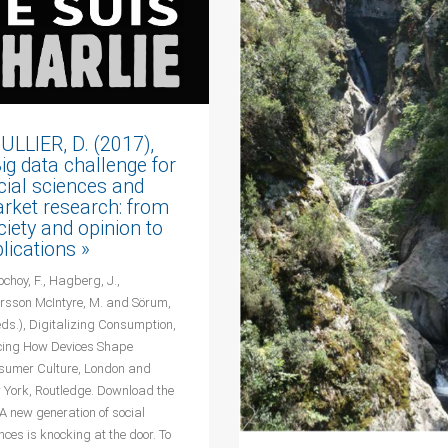
ULLIER, D. (2017),
Big data challenge for
cial sciences and
rket research: from
ciety and opinion to
plications »
ochoy, F., Hagberg, J.,
ersson McIntyre, M. and Sörum,
eds.), Digitalizing Consumption,
cing How Devices Shape
sumer Culture, London and
 York, Routledge. Download the
A new generation of social
nces is knocking at the door. To