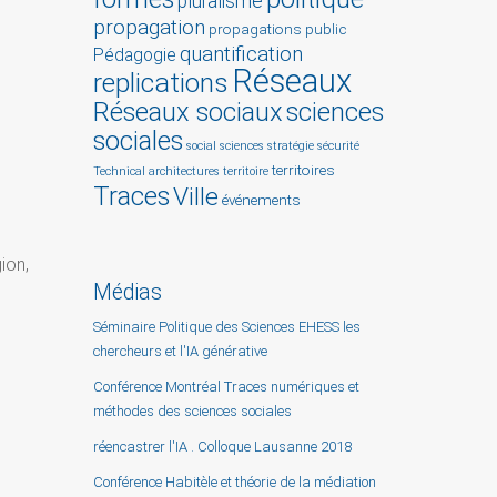
pluralisme
propagation
propagations
public
quantification
Pédagogie
Réseaux
replications
Réseaux sociaux
sciences
sociales
social sciences
stratégie
sécurité
territoires
Technical architectures
territoire
Traces
Ville
événements
ion,
Médias
Séminaire Politique des Sciences EHESS les
chercheurs et l'IA générative
Conférence Montréal Traces numériques et
méthodes des sciences sociales
réencastrer l'IA . Colloque Lausanne 2018
Conférence Habitèle et théorie de la médiation