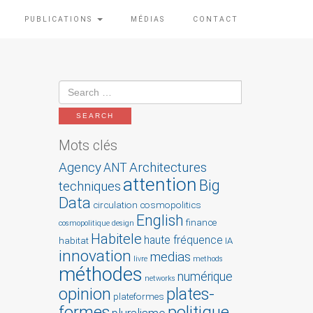
PUBLICATIONS
MÉDIAS
CONTACT
Mots clés
Agency
Architectures
ANT
attention
Big
techniques
Data
circulation
cosmopolitics
English
finance
cosmopolitique
design
Habitele
haute fréquence
habitat
IA
innovation
medias
livre
methods
méthodes
numérique
networks
opinion
plates-
plateformes
formes
politique