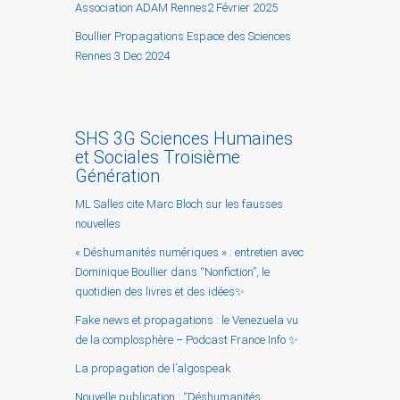
Association ADAM Rennes2 Février 2025
Boullier Propagations Espace des Sciences
Rennes 3 Dec 2024
SHS 3G Sciences Humaines
et Sociales Troisième
Génération
ML Salles cite Marc Bloch sur les fausses
nouvelles
« Déshumanités numériques » : entretien avec
Dominique Boullier dans “Nonfiction”, le
quotidien des livres et des idées✨
Fake news et propagations : le Venezuela vu
de la complosphère – Podcast France Info ✨
La propagation de l’algospeak
Nouvelle publication : “Déshumanités