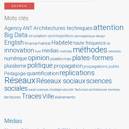
Mots clés
attention
Agency
Architectures techniques
ANT
Big Data
circulation
cosmopolitics
cosmopolitique
design
English
Habitele
haute fréquence
finance
habitat
IA
méthodes
innovation
medias
livre
methods
networks
opinion
plates-formes
numérique
plateformes
politique
propagation
pluralisme
propagations
public
replications
quantification
Pédagogie
Réseaux
Réseaux sociaux
sciences
sociales
social sciences
stratégie
sécurité
Technical architectures
territoire
Traces
Ville
territoires
événements
Médias