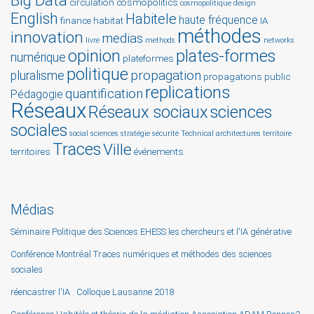
Big Data
circulation
cosmopolitics
cosmopolitique
design
English
Habitele
haute fréquence
finance
habitat
IA
méthodes
innovation
medias
livre
methods
networks
opinion
plates-formes
numérique
plateformes
politique
propagation
pluralisme
propagations
public
replications
quantification
Pédagogie
Réseaux
Réseaux sociaux
sciences
sociales
social sciences
stratégie
sécurité
Technical architectures
territoire
Traces
Ville
territoires
événements
Médias
Séminaire Politique des Sciences EHESS les chercheurs et l'IA générative
Conférence Montréal Traces numériques et méthodes des sciences
sociales
réencastrer l'IA . Colloque Lausanne 2018