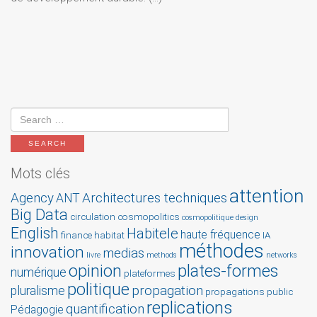
Mots clés
attention
Agency
Architectures techniques
ANT
Big Data
circulation
cosmopolitics
cosmopolitique
design
English
Habitele
haute fréquence
finance
habitat
IA
méthodes
innovation
medias
livre
methods
networks
opinion
plates-formes
numérique
plateformes
politique
propagation
pluralisme
propagations
public
replications
quantification
Pédagogie