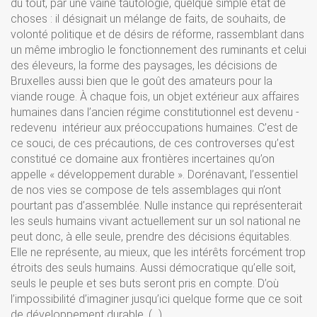
du tout, par une vaine tautologie, quelque simple état de
choses : il désignait un mélange de faits, de souhaits, de
volonté politique et de désirs de réforme, rassemblant dans
un même imbroglio le fonctionnement des ruminants et celui
des éleveurs, la forme des paysages, les décisions de
Bruxelles aussi bien que le goût des amateurs pour la
viande rouge. À chaque fois, un objet extérieur aux affaires
humaines dans l’ancien régime constitutionnel est devenu ­
redevenu ­ intérieur aux préoccupations humaines. C’est de
ce souci, de ces précautions, de ces controverses qu’est
constitué ce domaine aux frontières incertaines qu’on
appelle « développement durable ». Dorénavant, l’essentiel
de nos vies se compose de tels assemblages qui n’ont
pourtant pas d’assemblée. Nulle instance qui représenterait
les seuls humains vivant actuellement sur un sol national ne
peut donc, à elle seule, prendre des décisions équitables.
Elle ne représente, au mieux, que les intérêts forcément trop
étroits des seuls humains. Aussi démocratique qu’elle soit,
seuls le peuple et ses buts seront pris en compte. D’où
l’impossibilité d’imaginer jusqu’ici quelque forme que ce soit
de développement durable. (…)