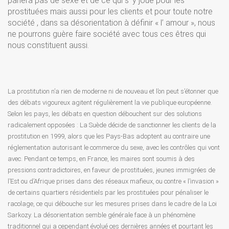
parlera pas de sexe et de ce qui s’ y joue pour les
prostituées mais aussi pour les clients et pour toute notre
société , dans sa désorientation à définir « l’ amour », nous
ne pourrons guère faire société avec tous ces êtres qui
nous constituent aussi.
La prostitution n’a rien de moderne ni de nouveau et l’on peut s’étonner que
des débats vigoureux agitent régulièrement la vie publique européenne.
Selon les pays, les débats en question débouchent sur des solutions
radicalement opposées : La Suède décide de sanctionner les clients de la
prostitution en 1999, alors que les Pays-Bas adoptent au contraire une
réglementation autorisant le commerce du sexe, avec les contrôles qui vont
avec. Pendant ce temps, en France, les maires sont soumis à des
pressions contradictoires, en faveur de prostituées, jeunes immigrées de
l’Est ou d’Afrique prises dans des réseaux mafieux, ou contre « l’invasion »
de certains quartiers résidentiels par les prostituées pour pénaliser le
racolage, ce qui débouche sur les mesures prises dans le cadre de la Loi
Sarkozy. La désorientation semble générale face à un phénomène
traditionnel qui a cependant évolué ces dernières années et pourtant les