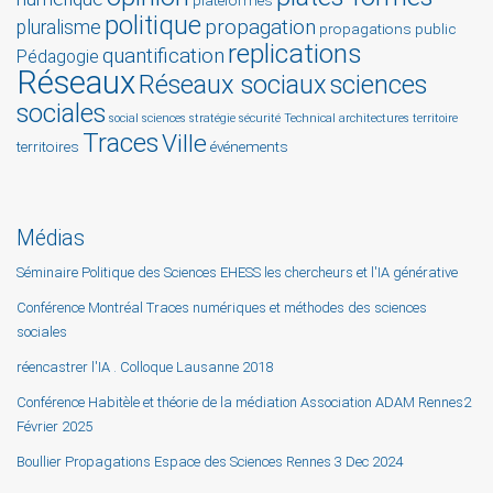
plateformes
politique
propagation
pluralisme
propagations
public
replications
quantification
Pédagogie
Réseaux
Réseaux sociaux
sciences
sociales
social sciences
stratégie
sécurité
Technical architectures
territoire
Traces
Ville
territoires
événements
Médias
Séminaire Politique des Sciences EHESS les chercheurs et l'IA générative
Conférence Montréal Traces numériques et méthodes des sciences
sociales
réencastrer l'IA . Colloque Lausanne 2018
Conférence Habitèle et théorie de la médiation Association ADAM Rennes2
Février 2025
Boullier Propagations Espace des Sciences Rennes 3 Dec 2024