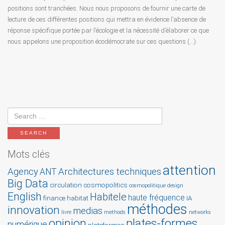
positions sont tranchées. Nous nous proposons de fournir une carte de
lecture de ces différentes positions qui mettra en évidence l’absence de
réponse spécifique portée par l’écologie et la nécessité d’élaborer ce que
nous appelons une proposition écodémocrate sur ces questions (…).
Mots clés
attention
Agency
Architectures techniques
ANT
Big Data
circulation
cosmopolitics
cosmopolitique
design
English
Habitele
haute fréquence
finance
habitat
IA
méthodes
innovation
medias
livre
methods
networks
opinion
plates-formes
numérique