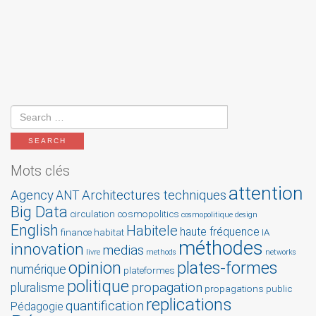
Mots clés
attention
Agency
Architectures techniques
ANT
Big Data
circulation
cosmopolitics
cosmopolitique
design
English
Habitele
haute fréquence
finance
habitat
IA
méthodes
innovation
medias
livre
methods
networks
opinion
plates-formes
numérique
plateformes
politique
propagation
pluralisme
propagations
public
replications
quantification
Pédagogie