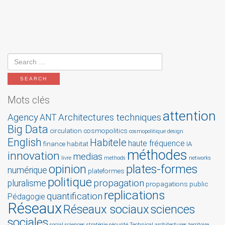
Mots clés
attention
Agency
Architectures techniques
ANT
Big Data
circulation
cosmopolitics
cosmopolitique
design
English
Habitele
haute fréquence
finance
habitat
IA
méthodes
innovation
medias
livre
methods
networks
opinion
plates-formes
numérique
plateformes
politique
propagation
pluralisme
propagations
public
replications
quantification
Pédagogie
Réseaux
Réseaux sociaux
sciences
sociales
social sciences
stratégie
sécurité
Technical architectures
territoire