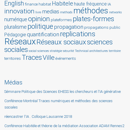
English
Habitele
haute fréquence
finance
habitat
IA
méthodes
innovation
medias
livre
methods
networks
opinion
plates-formes
numérique
plateformes
politique
propagation
pluralisme
propagations
public
replications
quantification
Pédagogie
Réseaux
Réseaux sociaux
sciences
sociales
social sciences
stratégie
sécurité
Technical architectures
territoire
Traces
Ville
territoires
événements
Médias
Séminaire Politique des Sciences EHESS les chercheurs et l'IA générative
Conférence Montréal Traces numériques et méthodes des sciences
sociales
réencastrer l'IA . Colloque Lausanne 2018
Conférence Habitèle et théorie de la médiation Association ADAM Rennes2