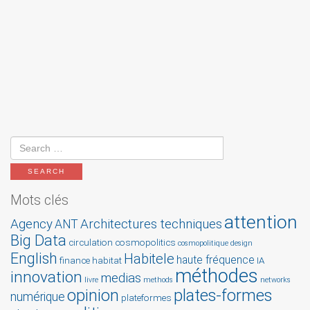
Mots clés
attention
Agency
Architectures techniques
ANT
Big Data
circulation
cosmopolitics
cosmopolitique
design
English
Habitele
haute fréquence
finance
habitat
IA
méthodes
innovation
medias
livre
methods
networks
opinion
plates-formes
numérique
plateformes