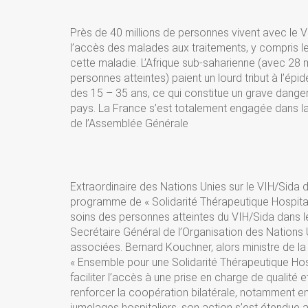
Près de 40 millions de personnes vivent avec le
l’accès des malades aux traitements, y compris les
cette maladie. L’Afrique sub-saharienne (avec 28 m
personnes atteintes) paient un lourd tribut à l’ép
des 15 – 35 ans, ce qui constitue un grave dang
pays. La France s’est totalement engagée dans l
de l’Assemblée Générale
Extraordinaire des Nations Unies sur le VIH/Sida de
programme de « Solidarité Thérapeutique Hospital
soins des personnes atteintes du VIH/Sida dans les
Secrétaire Général de l’Organisation des Nations 
associées. Bernard Kouchner, alors ministre de la
« Ensemble pour une Solidarité Thérapeutique Hos
faciliter l’accès à une prise en charge de qualité
renforcer la coopération bilatérale, notamment entr
jumelages hospitaliers, son action s’est étendue 