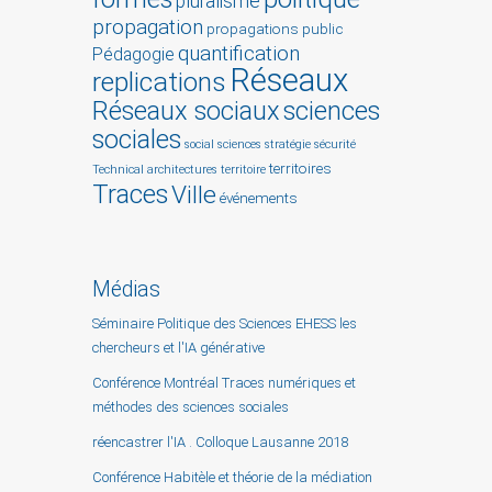
pluralisme
propagation
propagations
public
quantification
Pédagogie
Réseaux
replications
Réseaux sociaux
sciences
sociales
social sciences
stratégie
sécurité
territoires
Technical architectures
territoire
Traces
Ville
événements
Médias
Séminaire Politique des Sciences EHESS les
chercheurs et l'IA générative
Conférence Montréal Traces numériques et
méthodes des sciences sociales
réencastrer l'IA . Colloque Lausanne 2018
Conférence Habitèle et théorie de la médiation