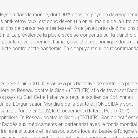
 VIH/sida dans le monde, dont 90% dans les pays en développeme
 anti-rétroviraux, est donc devenu un enjeu majeur de la lutte c
illions de personnes atteintes) et l’Asie (avec près de 6 millions
idémie. La prévalence la plus élevée se concentre sur la tranche d
er pour le développement humain, social et économique dans no
a lutte contre cette pandémie. En s’appuyant sur les recommand
s 25-27 juin 2001, la France a pris l’initiative de mettre en place 
ière en Réseau contre le Sida » (ESTHER) afin de favoriser l’ac
 pays du Sud. Cette Initiative a reçu le soutien de Kofi Annan,
Unies. L’Organisation Mondiale de la Santé et l’ONUSIDA y sont
 santé, a fondé en 2002, le Groupement d’Intérêt Public (GIP)
pitalière En Réseau contre le Sida » (ESTHER). Son objectif est 
 et l’accès aux médicaments en partenariat avec le fonds mondial,
e les institutions et les associations locales. Basée à l’origine 
aux jumelages associatifs. Les notions de partenariat et de part