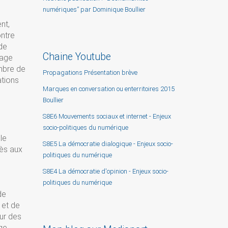
numériques” par Dominique Boullier
nt,
ontre
 de
Chaine Youtube
’age
mbre de
Propagations Présentation brève
ations
Marques en conversation ou enterritoires 2015
Boullier
S8E6 Mouvements sociaux et internet - Enjeux
socio-politiques du numérique
le
S8E5 La démocratie dialogique - Enjeux socio-
cès aux
politiques du numérique
S8E4 La démocratie d'opinion - Enjeux socio-
politiques du numérique
de
 et de
sur des
age