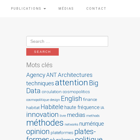
PUBLICATIONS
MÉDIAS
CONTACT
Mots clés
Agency
Architectures
ANT
attention
Big
techniques
Data
circulation
cosmopolitics
English
finance
cosmopolitique
design
Habitele
haute fréquence
habitat
IA
innovation
medias
livre
methods
méthodes
numérique
networks
opinion
plates-
plateformes
formes
politique