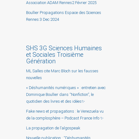
Association ADAM Rennes2 Février 2025
Boullier Propagations Espace des Sciences
Rennes 3 Dec 2024
SHS 3G Sciences Humaines
et Sociales Troisième
Génération
ML Salles cite Marc Bloch sur les fausses
nouvelles
« Déshumanités numériques » : entretien avec
Dominique Boullier dans “Nonfiction”, le
quotidien des livres et des idées✨
Fake news et propagations : le Venezuela vu
de la complosphère – Podcast France Info ✨
La propagation de l’algospeak
Nouvelle publication : “Déshumanités