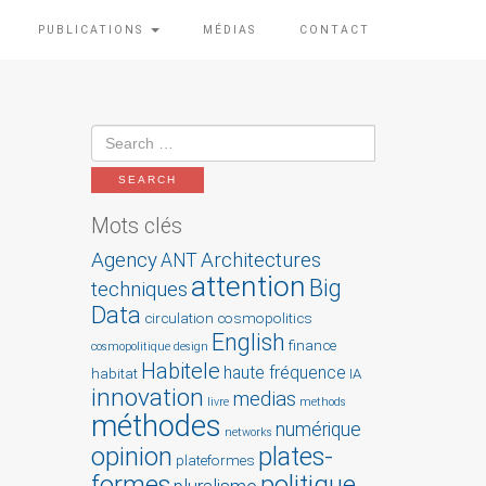
PUBLICATIONS
MÉDIAS
CONTACT
Mots clés
Agency
Architectures
ANT
attention
Big
techniques
Data
circulation
cosmopolitics
English
finance
cosmopolitique
design
Habitele
haute fréquence
habitat
IA
innovation
medias
livre
methods
méthodes
numérique
networks
opinion
plates-
plateformes
formes
politique