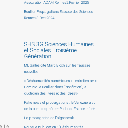
Association ADAM Rennes2 Février 2025
Boullier Propagations Espace des Sciences
Rennes 3 Dec 2024
SHS 3G Sciences Humaines
et Sociales Troisième
Génération
ML Salles cite Marc Bloch sur les fausses
nouvelles
« Déshumanités numériques » : entretien avec
Dominique Boullier dans “Nonfiction”, le
quotidien des livres et des idées✨
Fake news et propagations : le Venezuela vu
de la complosphère – Podcast France Info ✨
La propagation de l’algospeak
e. Le
Nouvelle publication : “Déshumanités