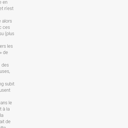
e en
et n’est
e alors
c ces
su (plus
ers les
» de
, des
uses,
ng subit.
fusent
e
dans le
 à la
la
ait de
ette