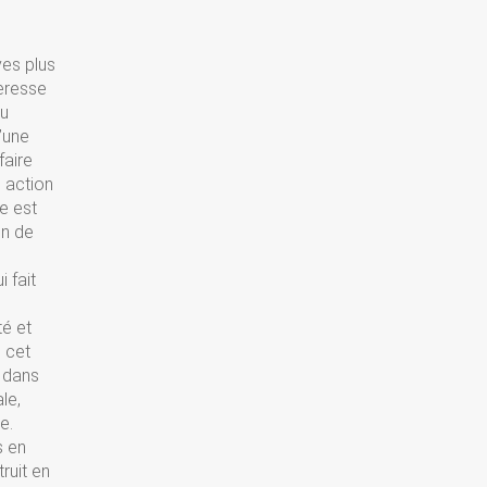
ves plus
eresse
au
’une
faire
 action
re est
on de
 fait
té et
, cet
t dans
le,
e.
s en
ruit en