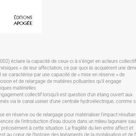
002) éclaire la capacité de ceux-ci à s’ériger en acteurs collecti
ésiques » de leur affectation, ce par quoi ils acquièrent une dim
l se caractérise par une capacité de « mise en réserve » de
osion et de relargage de matières polluantes qu’il engage
iques matérielles.
gagement collectif lorsqu’il est question d’un étang ouvert aux
menés via le canal usinier d’une centrale hydroélectrique, comme 
 en réserve ou de relargage pour matérialiser l’impact résultant
ences de l’introduction d’eau douce dans un milieu lagunaire sa
cisément à cette situation. La fragilité du lien entre affect et
t au cœur de l’histoire des linéaments de la mobilisation et de l