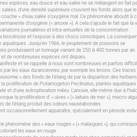
êmes espèces, eau douce et eau salée ne se mélangent en fait pa
ux salées, d’une densité supérieure couvrent les fonds alors que l
« couche » d’eau salée s’oxygène mal. Ce phénomène aboutit à 
ermanente d’oxygène (« anoxie »). A cela s’ajoute le fait que la v
 variations journalières et intra-annuelles de la consommation
de la biocénose et l’expose à des chocs osmotiques. La conséque
re aquatiques. Jusqu’en 1966, le peuplement de poissons se
eries produisaient un tonnage variant de 250 à 400 tonnes par an.
an et de nombreuses espèces ont disparu.
manifeste et se rappelle à nous sont nombreuses et parfois diffic
s par les eaux duranciennes, par exemple les limons. Ces traces
onomie » des fonds de l’étang de par la disparition des herbiers
i la prolifération de Potamogeton Pectinatus, plantes aquatiques
ité et d’une eutrophisation milieu. L’anoxie, elle-même due à l’halo
voque la prolifération d’ « ulves » (« laitues de mer »), macro-algu
es de l’étang produit des odeurs nauséabondes.
nt occasionnellement apparaître, spécialement en période estiv
par le phénomène des « eaux rouges » (« malaïgues »), qui corresp
olorant les eaux en rouge.