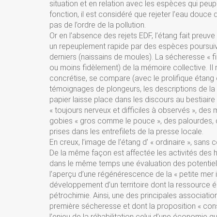
situation et en relation avec les espèces qui peu
fonction, il est considéré que rejeter l’eau douce 
pas de l’ordre de la pollution.
Or en l’absence des rejets EDF, l’étang fait preuve
un repeuplement rapide par des espèces poursuiv
derniers (naissains de moules). La sécheresse « figu
ou moins fidèlement) de la mémoire collective. Il ne
concrétise, se compare (avec le prolifique étang 
témoignages de plongeurs, les descriptions de la 
papier laisse place dans les discours au bestiaire 
« toujours nerveux et difficiles à observés », des
gobies « gros comme le pouce », des palourdes, 
prises dans les entrefilets de la presse locale.
En creux, l’image de l’étang d’ « ordinaire », sans 
De la même façon est affectée les activités des h
dans le même temps une évaluation des potentiels
l’aperçu d’une régénérescence de la « petite mer i
développement d’un territoire dont la ressource éc
pétrochimie. Ainsi, une des principales associatio
première sécheresse et dont la proposition « cons
l’enjeu de la réhabilitation celui d’une économie 