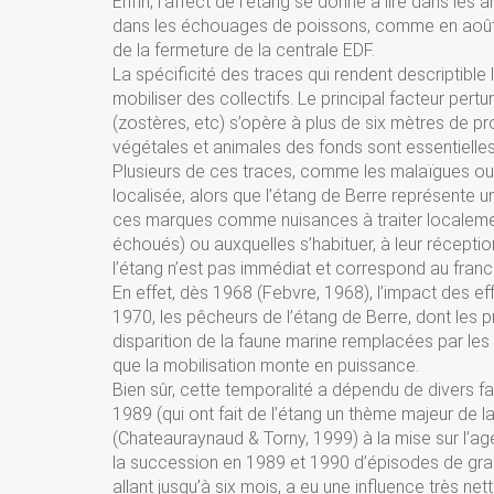
Enfin, l’affect de l’étang se donne à lire dans l
dans les échouages de poissons, comme en août 19
de la fermeture de la centrale EDF.
La spécificité des traces qui rendent descriptible 
mobiliser des collectifs. Le principal facteur pert
(zostères, etc) s’opère à plus de six mètres de pr
végétales et animales des fonds sont essentielles 
Plusieurs de ces traces, comme les malaïgues ou
localisée, alors que l’étang de Berre représente u
ces marques comme nuisances à traiter localeme
échoués) ou auxquelles s’habituer, à leur réceptio
l’étang n’est pas immédiat et correspond au fran
En effet, dès 1968 (Febvre, 1968), l’impact des ef
1970, les pêcheurs de l’étang de Berre, dont les p
disparition de la faune marine remplacées par les 
que la mobilisation monte en puissance.
Bien sûr, cette temporalité a dépendu de divers 
1989 (qui ont fait de l’étang un thème majeur de
(Chateauraynaud & Torny, 1999) à la mise sur l’age
la succession en 1989 et 1990 d’épisodes de gra
allant jusqu’à six mois, a eu une influence très ne