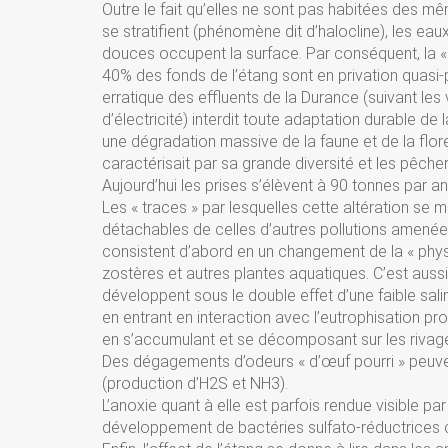
Outre le fait qu’elles ne sont pas habitées des m
se stratifient (phénomène dit d’halocline), les ea
douces occupent la surface. Par conséquent, la 
40% des fonds de l’étang sont en privation quasi-p
erratique des effluents de la Durance (suivant les
d’électricité) interdit toute adaptation durable 
une dégradation massive de la faune et de la flo
caractérisait par sa grande diversité et les pêch
Aujourd’hui les prises s’élèvent à 90 tonnes par 
Les « traces » par lesquelles cette altération se 
détachables de celles d’autres pollutions amenée
consistent d’abord en un changement de la « physi
zostères et autres plantes aquatiques. C’est auss
développent sous le double effet d’une faible salin
en entrant en interaction avec l’eutrophisation pro
en s’accumulant et se décomposant sur les rivag
Des dégagements d’odeurs « d’œuf pourri » peuve
(production d’H2S et NH3).
L’anoxie quant à elle est parfois rendue visible 
développement de bactéries sulfato-réductrices c