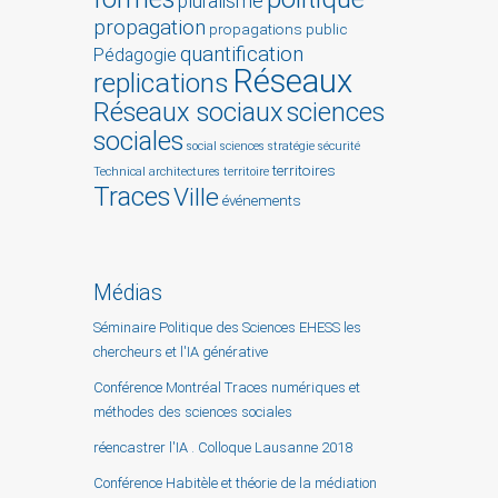
pluralisme
propagation
propagations
public
quantification
Pédagogie
Réseaux
replications
Réseaux sociaux
sciences
sociales
social sciences
stratégie
sécurité
territoires
Technical architectures
territoire
Traces
Ville
événements
Médias
Séminaire Politique des Sciences EHESS les
chercheurs et l'IA générative
Conférence Montréal Traces numériques et
méthodes des sciences sociales
réencastrer l'IA . Colloque Lausanne 2018
Conférence Habitèle et théorie de la médiation