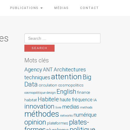
PUBLICATIONS
MÉDIAS
CONTACT
ses
Mots clés
Agency
Architectures
ANT
attention
Big
techniques
Data
circulation
cosmopolitics
English
finance
cosmopolitique
design
Habitele
haute fréquence
habitat
IA
innovation
medias
livre
methods
méthodes
numérique
networks
opinion
plates-
plateformes
formes
politique