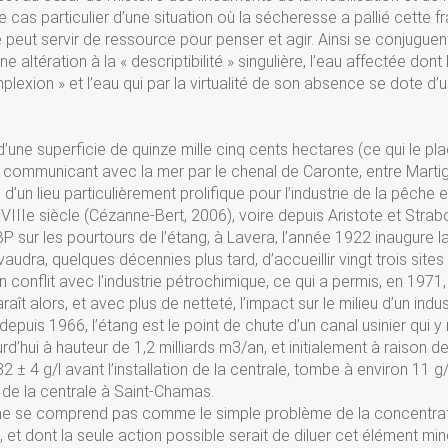
 cas particulier d’une situation où la sécheresse a pallié cette fra
eut servir de ressource pour penser et agir. Ainsi se conjuguen
e altération à la « descriptibilité » singulière, l’eau affectée dont 
lexion » et l’eau qui par la virtualité de son absence se dote d’
d’une superficie de quinze mille cinq cents hectares (ce qui le pl
, communicant avec la mer par le chenal de Caronte, entre Marti
 d’un lieu particulièrement prolifique pour l’industrie de la pêche 
IIIe siècle (Cézanne-Bert, 2006), voire depuis Aristote et Strab
 BP sur les pourtours de l’étang, à Lavera, l’année 1922 inaugure l
 vaudra, quelques décennies plus tard, d’accueillir vingt trois sites
conflit avec l’industrie pétrochimique, ce qui a permis, en 1971,
t alors, et avec plus de netteté, l’impact sur le milieu d’un indus
depuis 1966, l’étang est le point de chute d’un canal usinier qui y 
rd’hui à hauteur de 1,2 milliards m3/an, et initialement à raison de
32 ± 4 g/l avant l’installation de la centrale, tombe à environ 11 g/l
on de la centrale à Saint-Chamas.
 ne se comprend pas comme le simple problème de la concentra
t dont la seule action possible serait de diluer cet élément miné