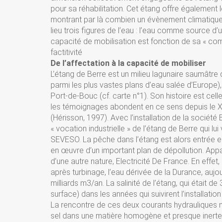
pour sa réhabilitation. Cet étang offre également le
montrant par là combien un évènement climatique p
lieu trois figures de l’eau : l’eau comme source d’un
capacité de mobilisation est fonction de sa « comp
factitivité
De l’affectation à la capacité de mobiliser
L’étang de Berre est un milieu lagunaire saumâtre 
parmi les plus vastes plans d’eau salée d’Europe)
Port-de-Bouc (cf. carte n°1). Son histoire est celle
les témoignages abondent en ce sens depuis le XV
(Hérisson, 1997). Avec l’installation de la société
« vocation industrielle » de l’étang de Berre qui lui
SEVESO. La pêche dans l’étang est alors entrée en 
en œuvre d’un important plan de dépollution. Apparaî
d’une autre nature, Electricité De France. En effet, 
après turbinage, l’eau dérivée de la Durance, aujou
milliards m3/an. La salinité de l’étang, qui était de 
surface) dans les années qui suivirent l’installati
La rencontre de ces deux courants hydrauliques
sel dans une matière homogène et presque inerte, e