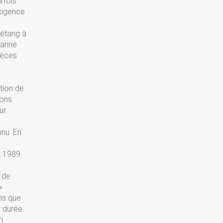
rfois
xigence
’étang à
marine
pèces
tion de
sons
ur
nnu. En
t 1989
 de
»
ins que
e durée
n