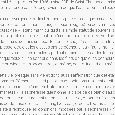
plent l’étang. Lorsqu’en 1966 l’usine EDF de Saint-Chamas est mis
de la Durance dans l’étang revient à ce que l’eau retourne à l’eau 
 d’une résurgence particulièrement rapide et prolifique. On assist
ant les courants marins (muges, loups, rougets) ou dérivant ave
rativise » l’étang marin qui quitte le simple statut de souvenir is
 s’agit plus de l’objet abstrait d’une mobilisation collective, il se
de Thau situé dans un département proche), s’« énumère » à trav
presse locale et les discussions de pêcheurs. La « faune marine 
des favouilles, des moules « partout et bien pleines », des loups
 maquereaux qui se sont pris dans les filets de quelques pêcheurs
de providentiels hippocampes, et même, des tortues et des méd
cette vie, presque sans vie et donc aussi l’affectation que cet éta
ommes. Pêcheurs, élus et plusieurs associations réalisent et dif
 économiques d’une réhabilitation de l’étang. En donnant à vivr
ntérieure », la sécheresse questionne la place de ce plan d’eau 
onomique majeure tient à son tissu industriel, et particulièrement
ns de défense de l’étang, l’Etang Nouveau, créée à l’occasion de 
iste à reproduire les conditions imposées par la sécheresse », f
qui se passerait de la ressource pétrochimique, et obtiendra sur c