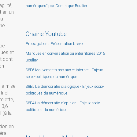
gilité,
numériques” par Dominique Boullier
t en un
la
une
Chaine Youtube
Propagations Présentation brève
ace
gues et
Marques en conversation ou enterritoires 2015
et dont
Boullier
on
S8E6 Mouvements sociaux et internet - Enjeux
a
socio-politiques du numérique
 la mise
S8E5 La démocratie dialogique - Enjeux socio-
triel
politiques du numérique
rejette,
S8E4 La démocratie d'opinion - Enjeux socio-
 3,6
politiques du numérique
 (à la
tion en
ral.