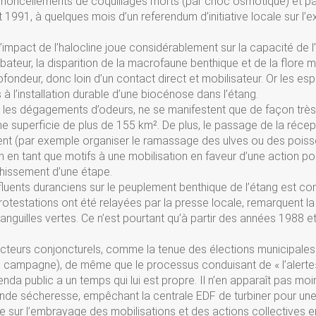
es amoncellements de coquillages morts (par choc osmotique) et pa
91, à quelques mois d’un referendum d’initiative locale sur l’e
l’impact de l’halocline joue considérablement sur la capacité de l
urbateur, la disparition de la macrofaune benthique et de la flore 
ofondeur, donc loin d’un contact direct et mobilisateur. Or les es
à l’installation durable d’une biocénose dans l’étang.
 les dégagements d’odeurs, ne se manifestent que de façon très
ne superficie de plus de 155 km². De plus, le passage de la récep
nt (par exemple organiser le ramassage des ulves ou des pois
n en tant que motifs à une mobilisation en faveur d’une action po
chissement d’une étape.
fluents duranciens sur le peuplement benthique de l’étang est co
rotestations ont été relayées par la presse locale, remarquent la
anguilles vertes. Ce n’est pourtant qu’à partir des années 1988 e
facteurs conjoncturels, comme la tenue des élections municipales
 la campagne), de même que le processus conduisant de « l’alerte
nda public a un temps qui lui est propre. Il n’en apparaît pas mo
nde sécheresse, empêchant la centrale EDF de turbiner pour un
tte sur l’embrayage des mobilisations et des actions collectives e