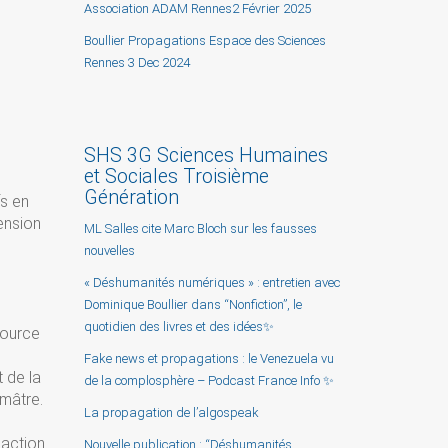
Association ADAM Rennes2 Février 2025
Boullier Propagations Espace des Sciences
Rennes 3 Dec 2024
SHS 3G Sciences Humaines
et Sociales Troisième
Génération
fs en
ension
ML Salles cite Marc Bloch sur les fausses
nouvelles
« Déshumanités numériques » : entretien avec
Dominique Boullier dans “Nonfiction”, le
quotidien des livres et des idées✨
source
Fake news et propagations : le Venezuela vu
 de la
de la complosphère – Podcast France Info ✨
umâtre.
La propagation de l’algospeak
’action
Nouvelle publication : “Déshumanités