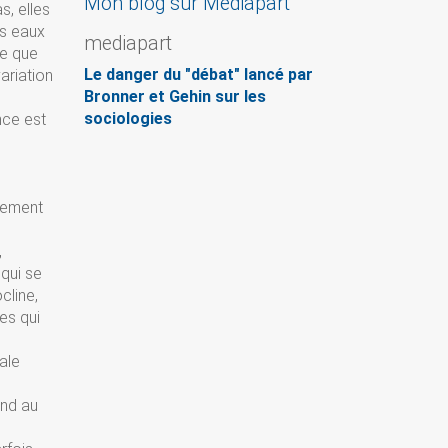
Mon blog sur Mediapart
s, elles
es eaux
mediapart
ce que
Le danger du "débat" lancé par
ariation
Bronner et Gehin sur les
sociologies
nce est
ilement
,
 qui se
cline,
es qui
ale
ond au