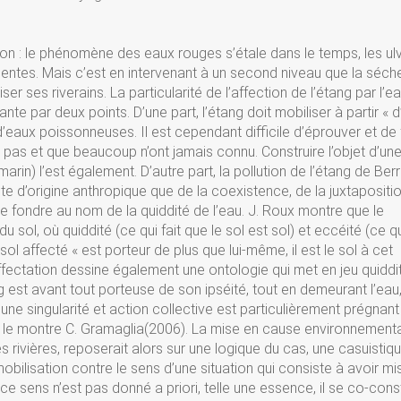
on : le phénomène des eaux rouges s’étale dans le temps, les ul
ntes. Mais c’est en intervenant à un second niveau que la séch
er ses riverains. La particularité de l’affection de l’étang par l’e
e par deux points. D’une part, l’étang doit mobiliser à partir « d
’eaux poissonneuses. Il est cependant difficile d’éprouver et de 
pas et que beaucoup n’ont jamais connu. Construire l’objet d’une
arin) l’est également. D’autre part, la pollution de l’étang de Ber
nte d’origine anthropique que de la coexistence, de la juxtapositi
 fondre au nom de la quiddité de l’eau. J. Roux montre que le
sol, où quiddité (ce qui fait que le sol est sol) et eccéité (ce qui
 sol affecté « est porteur de plus que lui-même, il est le sol à cet
affectation dessine également une ontologie qui met en jeu quiddi
 est avant tout porteuse de son ipséité, tout en demeurant l’eau
n d’une singularité et action collective est particulièrement prégnan
 le montre C. Gramaglia(2006). La mise en cause environnementa
rivières, reposerait alors sur une logique du cas, une casuistiqu
obilisation contre le sens d’une situation qui consiste à avoir mi
 sens n’est pas donné a priori, telle une essence, il se co-const