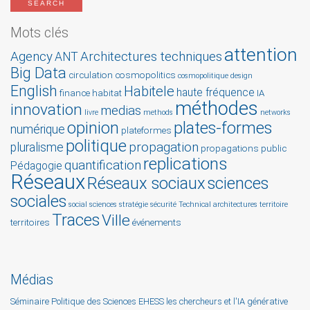
Mots clés
attention
Agency
Architectures techniques
ANT
Big Data
circulation
cosmopolitics
cosmopolitique
design
English
Habitele
haute fréquence
finance
habitat
IA
méthodes
innovation
medias
livre
methods
networks
opinion
plates-formes
numérique
plateformes
politique
propagation
pluralisme
propagations
public
replications
quantification
Pédagogie
Réseaux
Réseaux sociaux
sciences
sociales
social sciences
stratégie
sécurité
Technical architectures
territoire
Traces
Ville
territoires
événements
Médias
Séminaire Politique des Sciences EHESS les chercheurs et l'IA générative